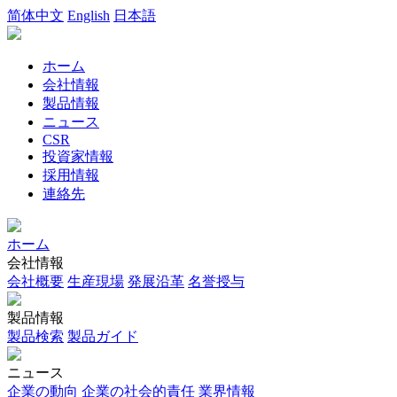
简体中文
English
日本語
ホーム
会社情報
製品情報
ニュース
CSR
投資家情報
採用情報
連絡先
ホーム
会社情報
会社概要
生産現場
発展沿革
名誉授与
製品情報
製品検索
製品ガイド
ニュース
企業の動向
企業の社会的責任
業界情報