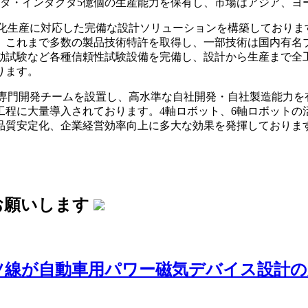
フィルタ・インダクタ5億個の生産能力を保有し、市場はアジア、
化生産に対応した完備な設計ソリューションを構築しております
​これまで多数の製品技術特許を取得し、一部技術は国内有名
動試験など各種信頼性試験設備を完備し、設計から生産まで全工
ます。​
専門開発チームを設置し、高水準な自社開発・自社製造能力を有
程に大量導入されております。​4軸ロボット、6軸ロボットの
品質安定化、企業経営効率向上に多大な効果を発揮しております
お願いします
ツ線が自動車用パワー磁気デバイス設計の