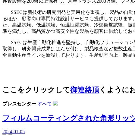
検査設備を200台以上保有し、月産トランス2000万個、
SSECは新技術の研究開発と実用化を重視し、製品の自動
るほか、顧客向け専門特注設計サービスも提供しております。
た、高温試験、低温試験、恒温恒湿試験、冷熱衝撃試験、振
準を満たし、高品質かつ高安全性な製品を顧客に供給しており
SSECは生産自動化推進を堅持し、自動化ソリューション
取得し、研究開発成果ははんだ付け、製品検査など複数生産工
全自動生産ラインを新設しております。​生産効率向上、製品
ここをクリックして
御連絡頂
くように
プレスセンター
すべて
フィルムコーティングされた角形リッ
2024-01-05