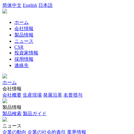
简体中文
English
日本語
ホーム
会社情報
製品情報
ニュース
CSR
投資家情報
採用情報
連絡先
ホーム
会社情報
会社概要
生産現場
発展沿革
名誉授与
製品情報
製品検索
製品ガイド
ニュース
企業の動向
企業の社会的責任
業界情報