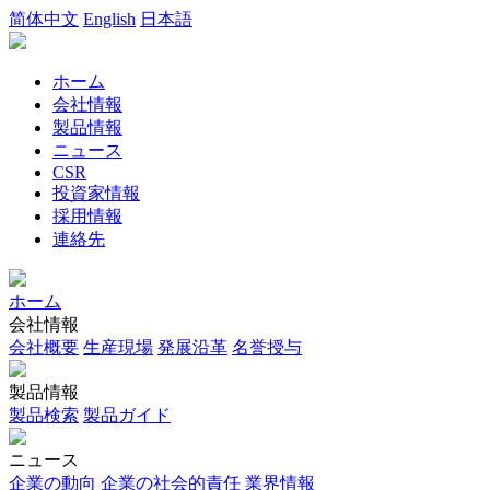
简体中文
English
日本語
ホーム
会社情報
製品情報
ニュース
CSR
投資家情報
採用情報
連絡先
ホーム
会社情報
会社概要
生産現場
発展沿革
名誉授与
製品情報
製品検索
製品ガイド
ニュース
企業の動向
企業の社会的責任
業界情報