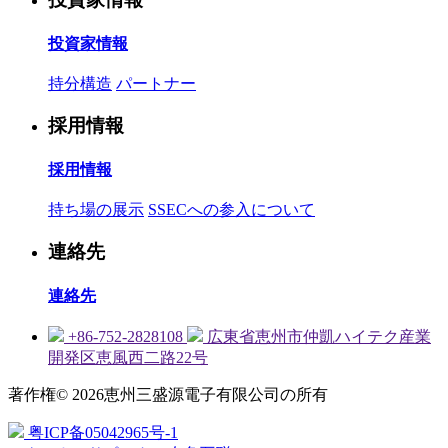
投資家情報
持分構造
パートナー
採用情報
採用情報
持ち場の展示
SSECへの参入について
連絡先
連絡先
+86-752-2828108
広東省恵州市仲凱ハイテク産業
開発区恵風西二路22号
著作権© 2026恵州三盛源電子有限公司の所有
粤ICP备05042965号-1