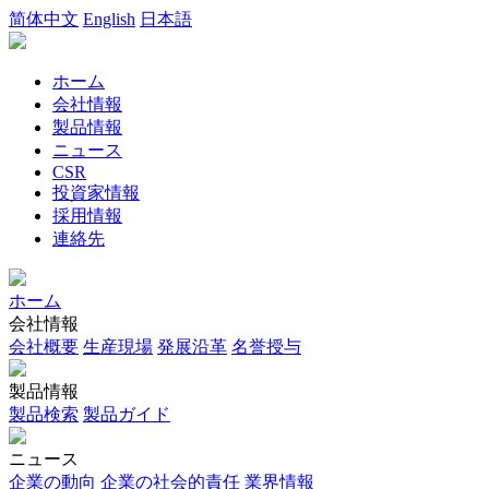
简体中文
English
日本語
ホーム
会社情報
製品情報
ニュース
CSR
投資家情報
採用情報
連絡先
ホーム
会社情報
会社概要
生産現場
発展沿革
名誉授与
製品情報
製品検索
製品ガイド
ニュース
企業の動向
企業の社会的責任
業界情報